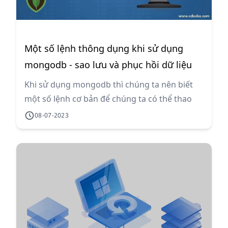
Một số lệnh thông dụng khi sử dụng
mongodb - sao lưu và phục hồi dữ liệu
với mongodb
Khi sử dụng mongodb thì chúng ta nên biết
một số lệnh cơ bản để chúng ta có thể thao
tác với database nằm trên mongodb như tạo
08-07-2023
database, xóa, sao lưu và phục hồi database
với mongodb