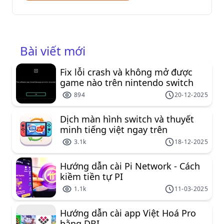
Bài viết mới
Fix lỗi crash và không mở được
game nào trên nintendo switch
894
20-12-2025
Dịch màn hình switch và thuyết
minh tiếng việt ngay trên
nintendo switch
3.1k
18-12-2025
Hướng dẫn cài Pi Network - Cách
kiềm tiền tự PI
1.1k
11-03-2025
Hướng dẫn cài app Việt Hoá Pro
bằng DBI