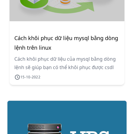
Cách khôi phục dữ liệu mysql bằng dòng
lệnh trên linux
Cách khôi phục dữ liệu của mysql bằng dòng
lệnh sẽ giúp bạn có thể khôi phục được csdl
từ terminal một cách đơn giản và không giới
15-10-2022
hạn dung lượng khi khôi phục vì dữ liệu đã
nằm sẵn trên server