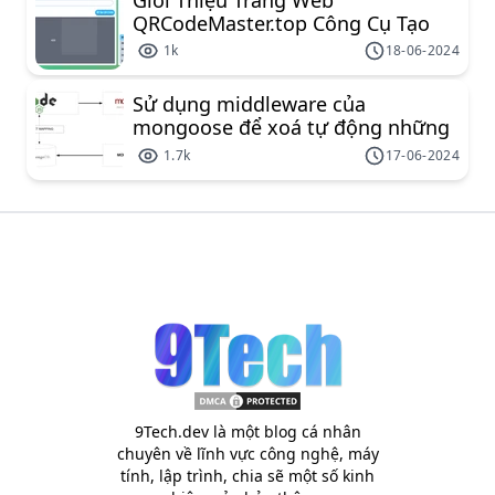
QRCodeMaster.top Công Cụ Tạo
Mã QR Miễn Phí Đa Năng
1k
18-06-2024
Sử dụng middleware của
mongoose để xoá tự động những
document liên kết
1.7k
17-06-2024
9Tech.dev là một blog cá nhân
chuyên về lĩnh vực công nghệ, máy
tính, lập trình, chia sẽ một số kinh