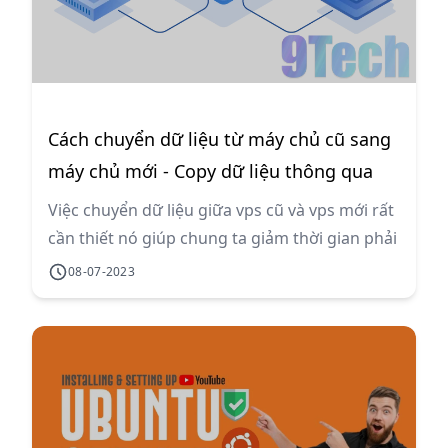
Cách chuyển dữ liệu từ máy chủ cũ sang
máy chủ mới - Copy dữ liệu thông qua
ssh bằng lệnh scp
Việc chuyển dữ liệu giữa vps cũ và vps mới rất
cần thiết nó giúp chung ta giảm thời gian phải
tải dữ liệu xuống máy tính rồi upload lên máy
08-07-2023
chủ vps mới