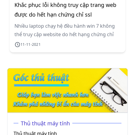
Khắc phục lỗi không truy cập trang web
được do hết hạn chứng chỉ ssl
Nhiều laptop chạy hệ đều hành win 7 không
thể truy cập website do hết hạng chứng chỉ
bảo mật SSL và cần cập nhật lên SSL mới để có
11-11-2021
thể truy cập website bình thường
Thủ thuật máy tính
Thủ thuật máy tính