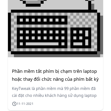
Phần mềm tắt phím bị chạm trên laptop
hoặc thay đổi chức năng của phím bất kỳ
KeyTweak là phần mềm mà 99 phần mềm đã
cài đặt cho nhiều khách hàng sử dụng laptop
để chặn các phím bị chạm (tự ấn phím) trên
11-11-2021
các laptop bị hỏng bàn phím