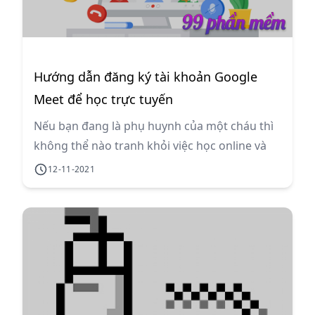
Hướng dẫn đăng ký tài khoản Google
Meet để học trực tuyến
Nếu bạn đang là phụ huynh của một cháu thì
không thể nào tranh khỏi việc học online và
bạn phải biết sử dụng tài khoản Google Meet
12-11-2021
để tham gia lớp học cho bé