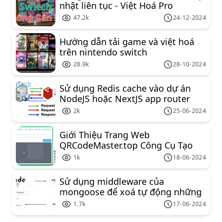
nhật liên tục - Việt Hoá Pro
47.2k
24-12-2024
Hướng dẫn tải game và việt hoá
trên nintendo switch
28.9k
28-10-2024
Sử dụng Redis cache vào dự án
NodeJS hoặc NextJS app router
2k
25-06-2024
Giới Thiệu Trang Web
QRCodeMaster.top Công Cụ Tạo
Mã QR Miễn Phí Đa Năng
1k
18-06-2024
Sử dụng middleware của
mongoose để xoá tự động những
document liên kết
1.7k
17-06-2024