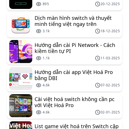
895
20-12-2025
Dịch màn hình switch và thuyết
minh tiếng việt ngay trên
nintendo switch
3.1k
18-12-2025
Hướng dẫn cài Pi Network - Cách
kiềm tiền tự PI
1.1k
11-03-2025
Hướng dẫn cài app Việt Hoá Pro
bằng DBI
4.6k
07-02-2025
Cài việt hoá switch không cần pc
với Việt Hoá Pro
4.6k
02-01-2025
List game việt hoá trên Switch cập