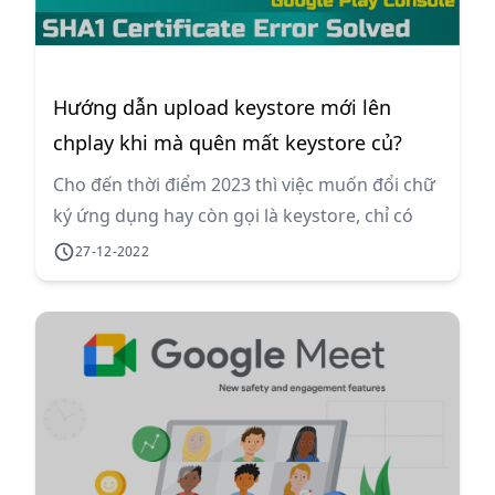
Hướng dẫn upload keystore mới lên
chplay khi mà quên mất keystore củ?
Cho đến thời điểm 2023 thì việc muốn đổi chữ
ký ứng dụng hay còn gọi là keystore, chỉ có
thể đổi bằng cách liên hệ google để hỗ trợ.
27-12-2022
Trong bài viết này mình sẽ tóm tắt quá trình
xin sử dụng keystore mới.