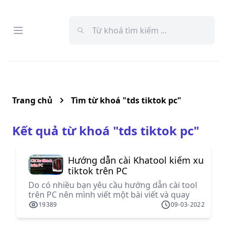
Open menu
Menu
Trang chủ
Tìm từ khoá "
tds tiktok pc
"
Kết quả từ khoá "
tds tiktok pc
"
Hướng dẫn cài Khatool kiếm xu
tiktok trên PC
Do có nhiều bạn yêu cầu hướng dẫn cài tool
trên PC nên mình viết một bài viết và quay
video chi tiết quá trình cài đặt và sử dụng
19389
09-03-2022
khatool giúp các bạn kiếm xu từ nhiệm vụ
tiktok