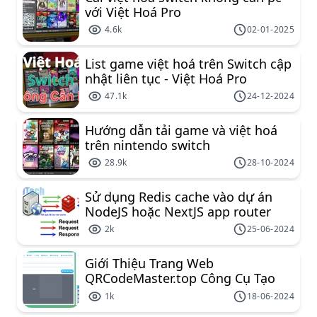
với Việt Hoá Pro
4.6k
02-01-2025
List game việt hoá trên Switch cập
nhật liên tục - Việt Hoá Pro
47.1k
24-12-2024
Hướng dẫn tải game và việt hoá
trên nintendo switch
28.9k
28-10-2024
Sử dụng Redis cache vào dự án
NodeJS hoặc NextJS app router
2k
25-06-2024
Giới Thiệu Trang Web
QRCodeMaster.top Công Cụ Tạo
Mã QR Miễn Phí Đa Năng
1k
18-06-2024