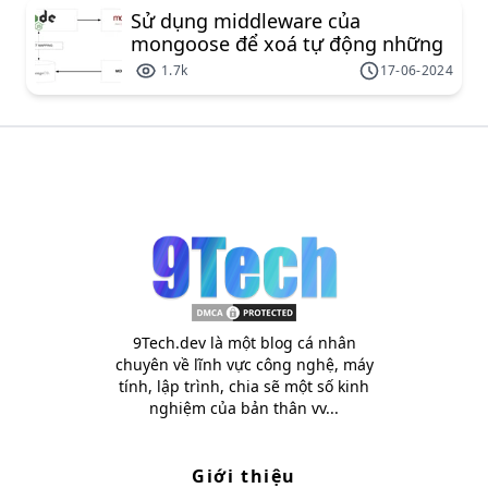
Sử dụng middleware của
mongoose để xoá tự động những
document liên kết
1.7k
17-06-2024
9Tech.dev là một blog cá nhân
chuyên về lĩnh vực công nghệ, máy
tính, lập trình, chia sẽ một số kinh
nghiệm của bản thân vv...
Giới thiệu