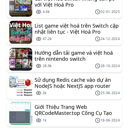
với Việt Hoá Pro
4.6k
02-01-2025
List game việt hoá trên Switch cập
nhật liên tục - Việt Hoá Pro
47.2k
24-12-2024
Hướng dẫn tải game và việt hoá
trên nintendo switch
28.9k
28-10-2024
Sử dụng Redis cache vào dự án
NodeJS hoặc NextJS app router
2k
25-06-2024
Giới Thiệu Trang Web
QRCodeMaster.top Công Cụ Tạo
Mã QR Miễn Phí Đa Năng
1k
18-06-2024