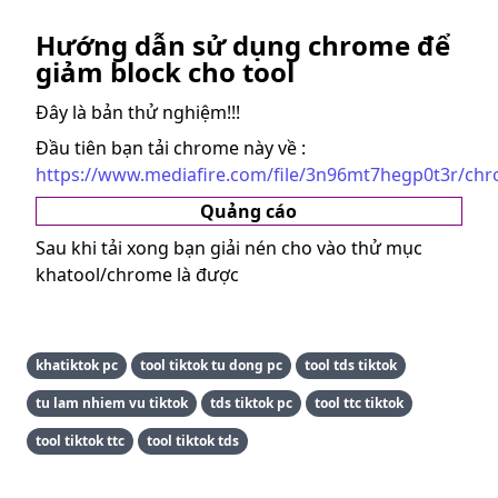
Hướng dẫn sử dụng chrome để
giảm block cho tool
Đây là bản thử nghiệm!!!
Đầu tiên bạn tải chrome này về :
https://www.mediafire.com/file/3n96mt7hegp0t3r/chro
Quảng cáo
Sau khi tải xong bạn giải nén cho vào thử mục
khatool/chrome là được
khatiktok pc
tool tiktok tu dong pc
tool tds tiktok
tu lam nhiem vu tiktok
tds tiktok pc
tool ttc tiktok
tool tiktok ttc
tool tiktok tds