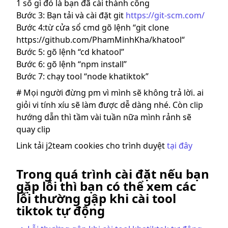
1 số gì đó là bạn đã cài thành công
Bước 3: Bạn tải và cài đặt git
https://git-scm.com/
Bước 4:từ cửa sổ cmd gõ lệnh “git clone
https://github.com/PhamMinhKha/khatool“
Bước 5: gõ lệnh “cd khatool”
Bước 6: gõ lệnh “npm install”
Bước 7: chạy tool “node khatiktok”
# Mọi người đừng pm vì mình sẽ không trả lời. ai
giỏi vi tính xíu sẽ làm được dễ dàng nhé. Còn clip
hướng dẫn thì tầm vài tuần nữa mình rảnh sẽ
quay clip
Link tải j2team cookies cho trình duyệt
tại đây
Trong quá trình cài đặt nếu bạn
gặp lỗi thì bạn có thể xem các
lỗi thường gập khi cài tool
tiktok tự động