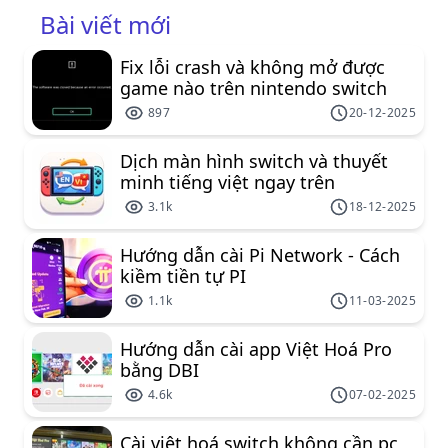
Bài viết mới
Fix lỗi crash và không mở được
game nào trên nintendo switch
897
20-12-2025
Dịch màn hình switch và thuyết
minh tiếng việt ngay trên
nintendo switch
3.1k
18-12-2025
Hướng dẫn cài Pi Network - Cách
kiềm tiền tự PI
1.1k
11-03-2025
Hướng dẫn cài app Việt Hoá Pro
bằng DBI
4.6k
07-02-2025
Cài việt hoá switch không cần pc