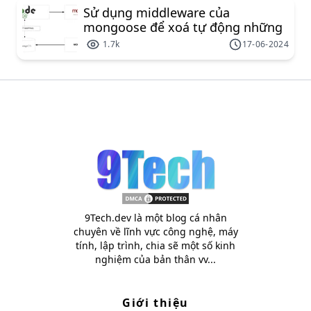
Sử dụng middleware của
mongoose để xoá tự động những
document liên kết
1.7k
17-06-2024
9Tech.dev là một blog cá nhân
chuyên về lĩnh vực công nghệ, máy
tính, lập trình, chia sẽ một số kinh
nghiệm của bản thân vv...
Giới thiệu