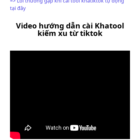
=> Lỗi thường gập khi cài tool khatiktok tự động
tại đây
Video hướng dẫn cài Khatool
kiếm xu từ tiktok