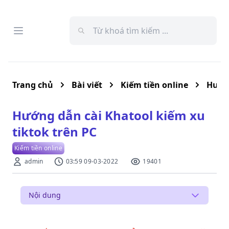
Open menu
Menu
Trang chủ
Bài viết
Kiếm tiền online
Hướng dẫn cài Khatool kiếm xu
tiktok trên PC
Kiếm tiền online
admin
03:59 09-03-2022
19401
Nội dung