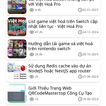
với Việt Hoá Pro
4.6k
02-01-2025
List game việt hoá trên Switch cập
nhật liên tục - Việt Hoá Pro
47.2k
24-12-2024
Hướng dẫn tải game và việt hoá
trên nintendo switch
28.9k
28-10-2024
Sử dụng Redis cache vào dự án
NodeJS hoặc NextJS app router
2k
25-06-2024
Giới Thiệu Trang Web
QRCodeMaster.top Công Cụ Tạo
Mã QR Miễn Phí Đa Năng
1k
18-06-2024