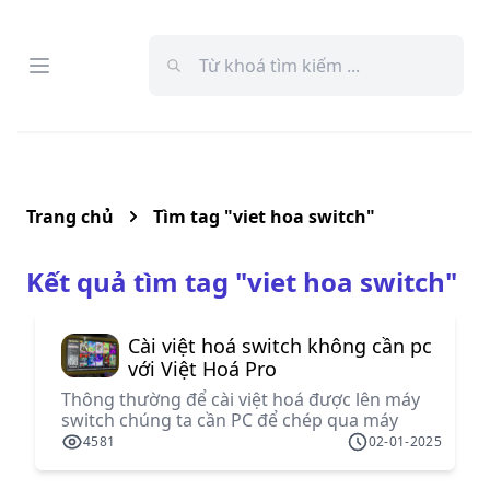
Open menu
Menu
Trang chủ
Tìm tag "
viet hoa switch
"
Kết quả tìm tag "
viet hoa switch
"
Cài việt hoá switch không cần pc
với Việt Hoá Pro
Thông thường để cài việt hoá được lên máy
switch chúng ta cần PC để chép qua máy
switch, nhưng giờ đây bạn hoàn toàn có thể
4581
02-01-2025
cài việt hoá trực tiếp trên máy switch mà
không cần pc.