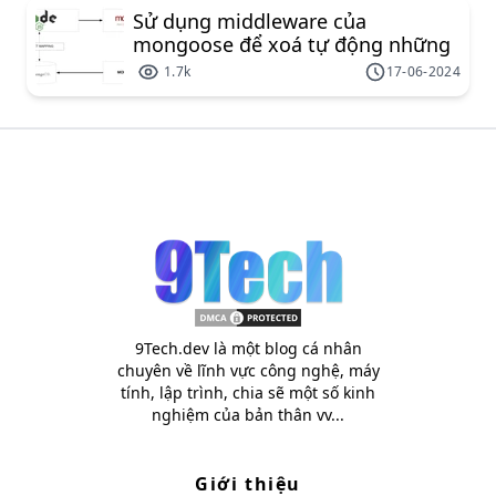
Sử dụng middleware của
mongoose để xoá tự động những
document liên kết
1.7k
17-06-2024
9Tech.dev là một blog cá nhân
chuyên về lĩnh vực công nghệ, máy
tính, lập trình, chia sẽ một số kinh
nghiệm của bản thân vv...
Giới thiệu