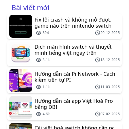
Bài viết mới
Fix lỗi crash và không mở được
game nào trên nintendo switch
894
20-12-2025
Dịch màn hình switch và thuyết
minh tiếng việt ngay trên
nintendo switch
3.1k
18-12-2025
Hướng dẫn cài Pi Network - Cách
kiềm tiền tự PI
1.1k
11-03-2025
Hướng dẫn cài app Việt Hoá Pro
bằng DBI
4.6k
07-02-2025
Cài việt hoá switch không cần pc