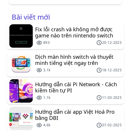
button mới, chức năng mới vào tinymce một
cách đơn giản nhất
Bài viết mới
Fix lỗi crash và không mở được
game nào trên nintendo switch
893
20-12-2025
Dịch màn hình switch và thuyết
minh tiếng việt ngay trên
nintendo switch
3.1k
18-12-2025
Hướng dẫn cài Pi Network - Cách
kiềm tiền tự PI
1.1k
11-03-2025
Hướng dẫn cài app Việt Hoá Pro
bằng DBI
4.6k
07-02-2025