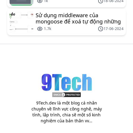
1k
18-06-2024
Sử dụng middleware của
mongoose để xoá tự động những
document liên kết
1.7k
17-06-2024
9Tech.dev là một blog cá nhân
chuyên về lĩnh vực công nghệ, máy
tính, lập trình, chia sẽ một số kinh
nghiệm của bản thân vv...