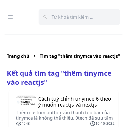
Open menu
Menu
Trang chủ
Tìm tag "
thêm tinymce vào reactjs
"
Kết quả tìm tag "
thêm tinymce
vào reactjs
"
Cách tuỳ chỉnh tinymce 6 theo
ý muốn reactjs và nextjs
Thêm custom button vào thanh toolbar của
tinymce là không thể thiếu, 9tech đã sưu tầm
và tổng hợp lại những cách hay để thêm
4543
16-10-2022