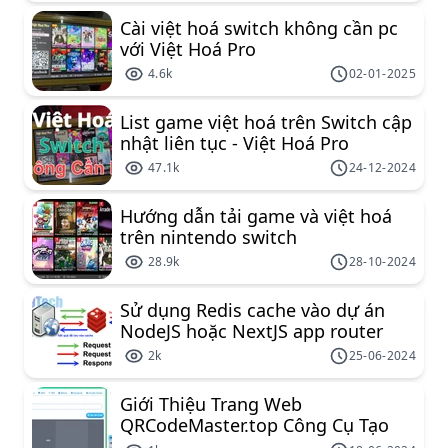
Cài việt hoá switch không cần pc
với Việt Hoá Pro
4.6k
02-01-2025
List game việt hoá trên Switch cập
nhật liên tục - Việt Hoá Pro
47.1k
24-12-2024
Hướng dẫn tải game và việt hoá
trên nintendo switch
28.9k
28-10-2024
Sử dụng Redis cache vào dự án
NodeJS hoặc NextJS app router
2k
25-06-2024
Giới Thiệu Trang Web
QRCodeMaster.top Công Cụ Tạo
Mã QR Miễn Phí Đa Năng