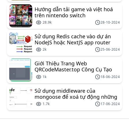
Hướng dẫn tải game và việt hoá
trên nintendo switch
28.9k
28-10-2024
Sử dụng Redis cache vào dự án
NodeJS hoặc NextJS app router
2k
25-06-2024
Giới Thiệu Trang Web
QRCodeMaster.top Công Cụ Tạo
Mã QR Miễn Phí Đa Năng
1k
18-06-2024
Sử dụng middleware của
mongoose để xoá tự động những
document liên kết
1.7k
17-06-2024