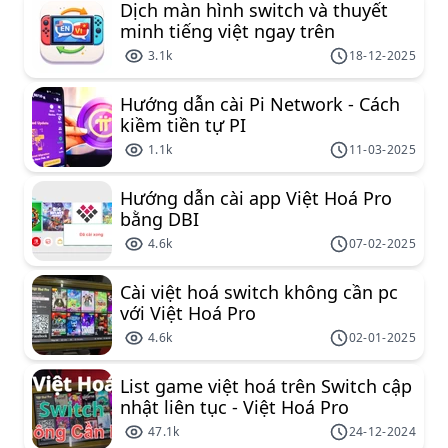
Dịch màn hình switch và thuyết
minh tiếng việt ngay trên
nintendo switch
3.1k
18-12-2025
Hướng dẫn cài Pi Network - Cách
kiềm tiền tự PI
1.1k
11-03-2025
Hướng dẫn cài app Việt Hoá Pro
bằng DBI
4.6k
07-02-2025
Cài việt hoá switch không cần pc
với Việt Hoá Pro
4.6k
02-01-2025
List game việt hoá trên Switch cập
nhật liên tục - Việt Hoá Pro
47.1k
24-12-2024