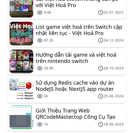
với Việt Hoá Pro
4.6k
02-01-2025
List game việt hoá trên Switch cập
nhật liên tục - Việt Hoá Pro
47.2k
24-12-2024
Hướng dẫn tải game và việt hoá
trên nintendo switch
28.9k
28-10-2024
Sử dụng Redis cache vào dự án
NodeJS hoặc NextJS app router
2k
25-06-2024
Giới Thiệu Trang Web
QRCodeMaster.top Công Cụ Tạo
Mã QR Miễn Phí Đa Năng
1k
18-06-2024