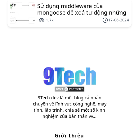
Sử dụng middleware của
mongoose để xoá tự động những
document liên kết
1.7k
17-06-2024
9Tech.dev là một blog cá nhân
chuyên về lĩnh vực công nghệ, máy
tính, lập trình, chia sẽ một số kinh
nghiệm của bản thân vv...
Giới thiệu