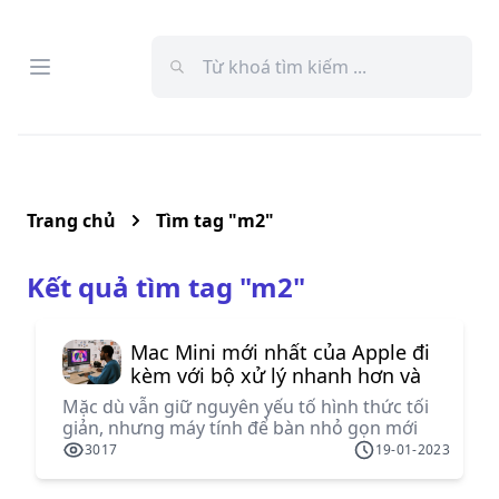
Open menu
Menu
Trang chủ
Tìm tag "
m2
"
Kết quả tìm tag "
m2
"
Mac Mini mới nhất của Apple đi
kèm với bộ xử lý nhanh hơn và
giá khởi điểm thấp hơn - và đây
Mặc dù vẫn giữ nguyên yếu tố hình thức tối
là cách đặt hàng trước
giản, nhưng máy tính để bàn nhỏ gọn mới
hiện được trang bị bộ vi xử lý M2 và M2 Pro
3017
19-01-2023
của Apple. Apple sẽ chính thức loại bỏ Mac
Mini 2018 do Intel cung cấp. Điều đó có nghĩa