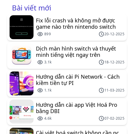
là Apple chỉ còn lại một thiết bị sử dụng bộ xử
Bài viết mới
lý Intel: Mac Pro.
Fix lỗi crash và không mở được
game nào trên nintendo switch
899
20-12-2025
Dịch màn hình switch và thuyết
minh tiếng việt ngay trên
nintendo switch
3.1k
18-12-2025
Hướng dẫn cài Pi Network - Cách
kiềm tiền tự PI
1.1k
11-03-2025
Hướng dẫn cài app Việt Hoá Pro
bằng DBI
4.6k
07-02-2025
Cài việt hoá switch không cần pc