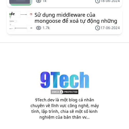
1k
18-06-2024
Sử dụng middleware của
mongoose để xoá tự động những
document liên kết
1.7k
17-06-2024
9Tech.dev là một blog cá nhân
chuyên về lĩnh vực công nghệ, máy
tính, lập trình, chia sẽ một số kinh
nghiệm của bản thân vv...