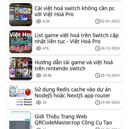
Cài việt hoá switch không cần pc
với Việt Hoá Pro
4.6k
02-01-2025
List game việt hoá trên Switch cập
nhật liên tục - Việt Hoá Pro
47k
24-12-2024
Hướng dẫn tải game và việt hoá
trên nintendo switch
28.8k
28-10-2024
Sử dụng Redis cache vào dự án
NodeJS hoặc NextJS app router
2k
25-06-2024
Giới Thiệu Trang Web
QRCodeMaster.top Công Cụ Tạo
Mã QR Miễn Phí Đa Năng