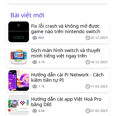
đơn giản dễ sử dụng phù hợp với mọi người
dùng switch.
Bài viết mới
Fix lỗi crash và không mở được
game nào trên nintendo switch
886
20-12-2025
Dịch màn hình switch và thuyết
minh tiếng việt ngay trên
nintendo switch
3.1k
18-12-2025
Hướng dẫn cài Pi Network - Cách
kiềm tiền tự PI
1.1k
11-03-2025
Hướng dẫn cài app Việt Hoá Pro
bằng DBI
4.6k
07-02-2025