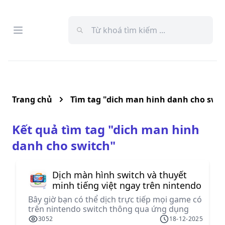
Open menu
Menu
Trang chủ
Tìm tag "
dich man hinh danh cho switch
Kết quả tìm tag "
dich man hinh
danh cho switch
"
Dịch màn hình switch và thuyết
minh tiếng việt ngay trên nintendo
switch
Bây giờ bạn có thể dịch trực tiếp mọi game có
trên nintendo switch thông qua ứng dụng
Dịch Màn Hình đến từ Việt Hóa Pro, thao tác
3052
18-12-2025